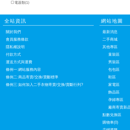
電器類(1)
全站資訊
網站地圖
關於我們
最新消息
會員服務條款
二手商城
隱私權說明
其他專區
付款方式
童裝區
運送方式與運費
男裝區
條例一:網站服務內容
包包區
條例二:商品寄賣/交換/賣斷標準
鞋區
條例三:如何加入二手衣物寄賣/交換/賣斷行列?
家電區
飾品區
孕婦專區
廠商寄賣新
點數兌換區
購物車(0)
店鋪導覽