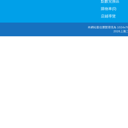
點數兌換區
購物車(0)
店鋪導覽
本網站最佳瀏覽環境為 1024x768，
2026上雅二手