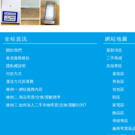
全站資訊
網站地圖
關於我們
最新消息
會員服務條款
二手商城
隱私權說明
其他專區
付款方式
童裝區
運送方式與運費
男裝區
條例一:網站服務內容
包包區
條例二:商品寄賣/交換/賣斷標準
鞋區
條例三:如何加入二手衣物寄賣/交換/賣斷行列?
家電區
飾品區
孕婦專區
廠商寄賣新