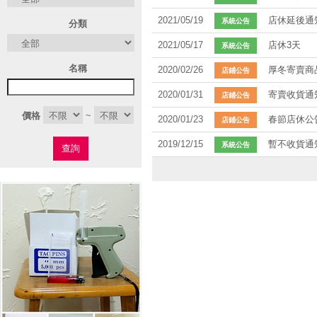
2021/05/19
店休延後通
系統公告
分類
2021/05/17
店休3天
系統公告
名稱
2020/02/26
厚冬寄賣商
店鋪公告
2020/01/31
寄賣收貨通
店鋪公告
價格
~
2020/01/23
春節店休公
店鋪公告
2019/12/15
暫不收貨通
系統公告
查詢