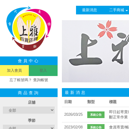
最新消息
二手商城
會員中心
加入會員
登入
忘了帳號嗎？
查詢帳號
最新消息
商品查詢
日期
類型
標題
店舖
即日起寄賣
2026/03/25
系統公告
斷正常作業
季節
2023/02/08
會員寄賣/
系統公告