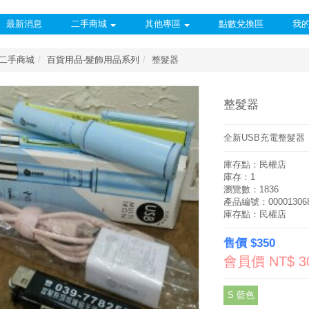
最新消息
二手商城
其他專區
點數兌換區
我
二手商城
百貨用品-髮飾用品系列
整髮器
整髮器
全新USB充電整髮器
庫存點：民權店
庫存：1
瀏覽數：1836
產品編號：00001306
庫存點：民權店
售價 $350
會員價 NT$ 3
S 藍色