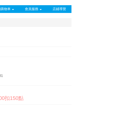
的購物車
會員服務
店鋪導覽
81
00扣150點