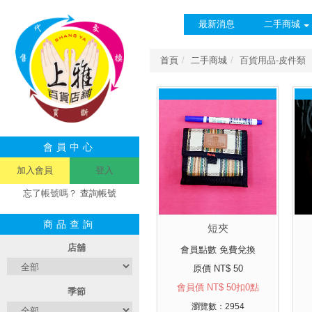
最新消息
二手商城
首頁
二手商城
百貨用品-皮件類
會員中心
加入會員
登入
忘了帳號嗎？
查詢帳號
商品查詢
短夾
店舖
會員點數 免費兌換
原價 NT$ 50
會員價 NT$ 50扣0點
季節
瀏覽數：2954