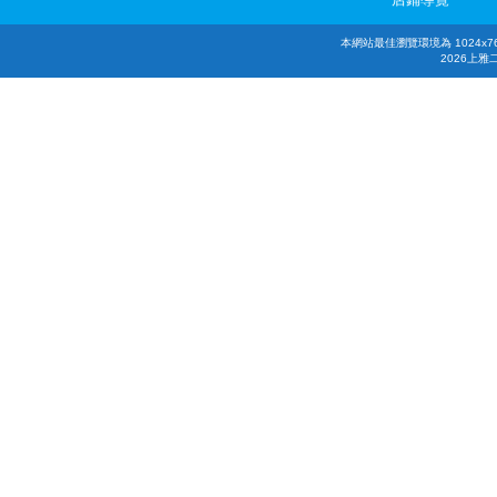
本網站最佳瀏覽環境為 1024x768，
2026上雅二手