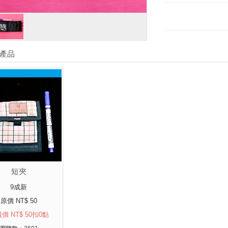
產品
短夾
9成新
原價 NT$ 50
價 NT$ 50扣0點