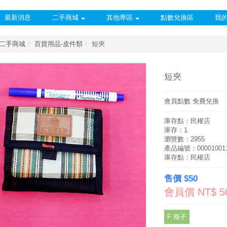
最新消息
二手商城
其他專區
點數兌換區
我
二手商城
百貨用品-皮件類
短夾
短夾
會員點數 免費兌換
庫存點：民權店
庫存：1
瀏覽數：2955
產品編號：00001001
庫存點：民權店
售價 $50
會員價 NT$ 
F 格子