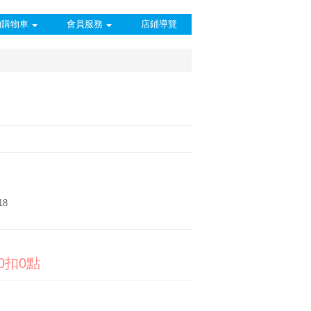
的購物車
會員服務
店鋪導覽
18
50扣0點