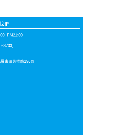
我們
00~PM21:00
038703,
店
羅東鎮民權路196號