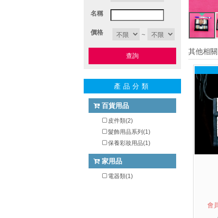
名稱
價格
~
其他相關
查詢
產品分類
百貨用品
皮件類(2)
髮飾用品系列(1)
保養彩妝用品(1)
家用品
電器類(1)
會員