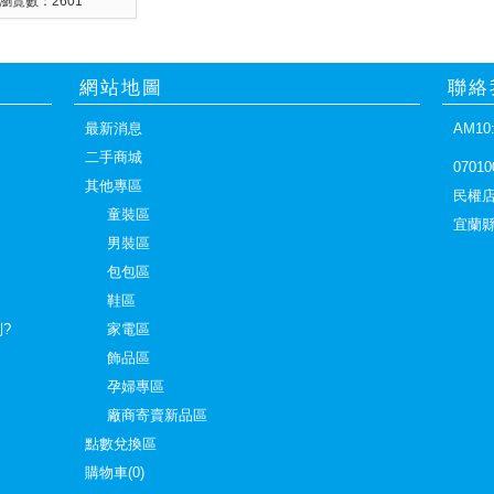
瀏覽數：2601
網站地圖
聯絡
最新消息
AM10:
二手商城
07010
其他專區
民權
童裝區
宜蘭縣
男裝區
包包區
鞋區
?
家電區
飾品區
孕婦專區
廠商寄賣新品區
點數兌換區
購物車(0)